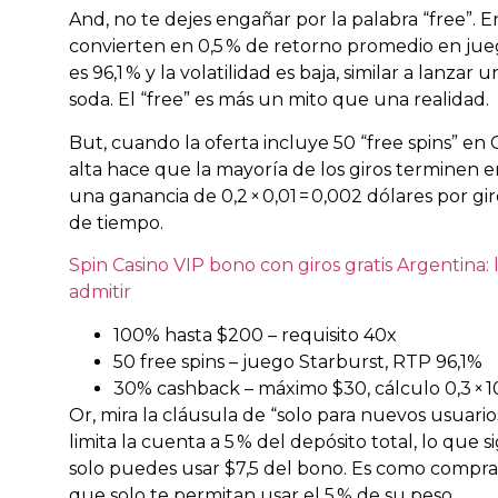
And, no te dejes engañar por la palabra “free”. En 
convierten en 0,5 % de retorno promedio en ju
es 96,1 % y la volatilidad es baja, similar a lanz
soda. El “free” es más un mito que una realidad.
But, cuando la oferta incluye 50 “free spins” en 
alta hace que la mayoría de los giros terminen en
una ganancia de 0,2 × 0,01 = 0,002 dólares por g
de tiempo.
Spin Casino VIP bono con giros gratis Argentina: 
admitir
100% hasta $200 – requisito 40x
50 free spins – juego Starburst, RTP 96,1%
30% cashback – máximo $30, cálculo 0,3 × 
Or, mira la cláusula de “solo para nuevos usuarios”
limita la cuenta a 5 % del depósito total, lo que s
solo puedes usar $7,5 del bono. Es como compra
que solo te permitan usar el 5 % de su peso.