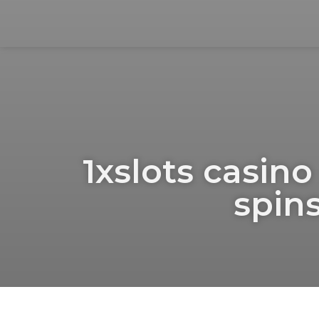
1xslots casino
spins