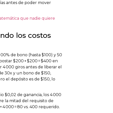
días antes de poder mover
matemática que nadie quiere
ndo los costos
 100% de bono (hasta $100) y 50
 apostar $200 + $200 = $400 en
r 4 000 giros antes de liberar el
de 30x y un bono de $150,
ro el depósito es de $150, lo
io $0,02 de ganancia, los 4 000
e la mitad del requisito de
× 4 000 = 80 vs. 400 requerido.