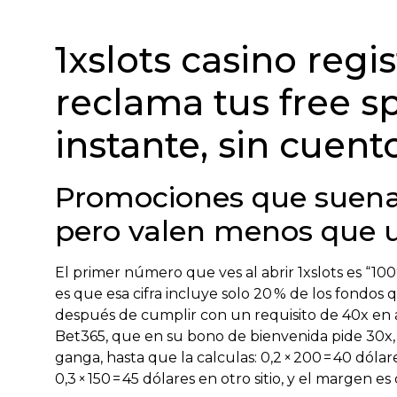
1xslots casino regis
reclama tus free sp
instante, sin cuent
Promociones que suena
pero valen menos que u
El primer número que ves al abrir 1xslots es “100
es que esa cifra incluye solo 20 % de los fondos
después de cumplir con un requisito de 40x en
Bet365, que en su bono de bienvenida pide 30x, 
ganga, hasta que la calculas: 0,2 × 200 = 40 dóla
0,3 × 150 = 45 dólares en otro sitio, y el margen es 