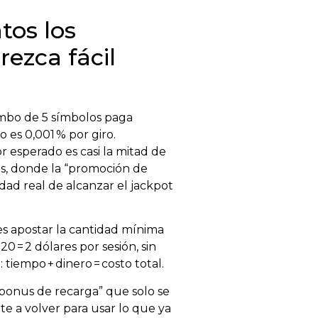
tos los
ezca fácil
ombo de 5 símbolos paga
 es 0,001 % por giro.
or esperado es casi la mitad de
ots, donde la “promoción de
dad real de alcanzar el jackpot
 es apostar la cantidad mínima
20 = 2 dólares por sesión, sin
 tiempo + dinero = costo total.
“bonus de recarga” que solo se
te a volver para usar lo que ya