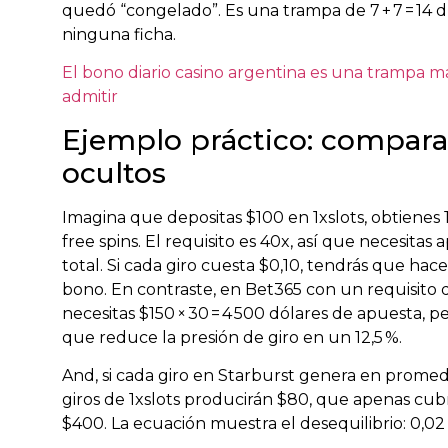
quedó “congelado”. Es una trampa de 7 + 7 = 14 
ninguna ficha.
El bono diario casino argentina es una trampa 
admitir
Ejemplo práctico: compara
ocultos
Imagina que depositas $100 en 1xslots, obtienes
free spins. El requisito es 40x, así que necesitas
total. Si cada giro cuesta $0,10, tendrás que hace
bono. En contraste, en Bet365 con un requisito 
necesitas $150 × 30 = 4 500 dólares de apuesta, pe
que reduce la presión de giro en un 12,5 %.
And, si cada giro en Starburst genera en promed
giros de 1xslots producirán $80, que apenas cubr
$400. La ecuación muestra el desequilibrio: 0,02 