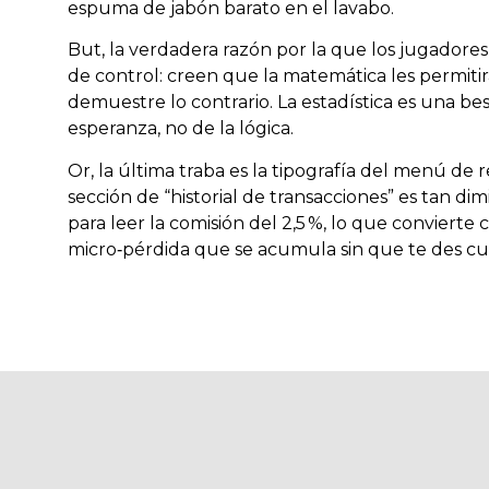
espuma de jabón barato en el lavabo.
But, la verdadera razón por la que los jugadores 
de control: creen que la matemática les permit
demuestre lo contrario. La estadística es una bes
esperanza, no de la lógica.
Or, la última traba es la tipografía del menú de re
sección de “historial de transacciones” es tan d
para leer la comisión del 2,5 %, lo que convierte
micro‑pérdida que se acumula sin que te des cu