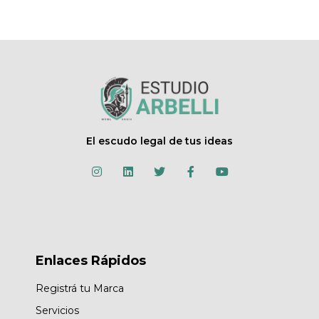
El escudo legal de tus ideas
Enlaces Rápidos
Registrá tu Marca
Servicios