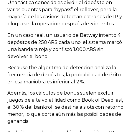
Una táctica conocida es dividir el depósito en
varias cuentas para “bypass” el rollover, pero la
mayoría de los casinos detectan patrones de IP y
bloquean la operación después de 3 intentos.
En un caso real, un usuario de Betway intentó 4
depósitos de 250 ARS cada uno; el sistema marcó
una bandera roja y confiscó 1.000 ARS sin
devolver el bono.
Because the algoritmo de detección analiza la
frecuencia de depósitos, la probabilidad de éxito
en esa maniobra es inferior al 2 %.
Además, los cálculos de bonus suelen excluir
juegos de alta volatilidad como Book of Dead; así,
el 30 % del bankroll se destina a slots con retorno
menor, lo que corta aún más las posibilidades de
ganancia.