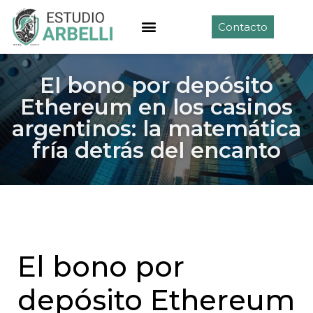
Contacto
El bono por depósito
Ethereum en los casinos
argentinos: la matemática
fría detrás del encanto
El bono por
depósito Ethereum