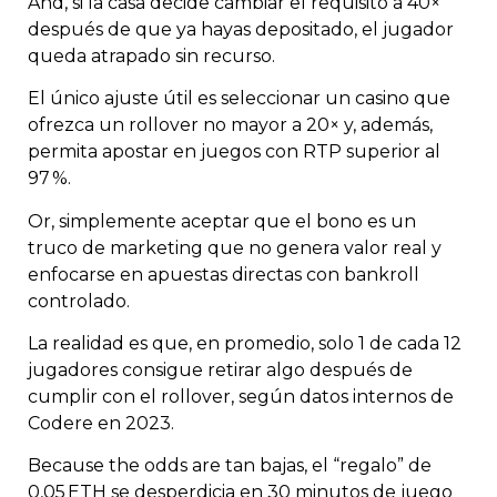
And, si la casa decide cambiar el requisito a 40×
después de que ya hayas depositado, el jugador
queda atrapado sin recurso.
El único ajuste útil es seleccionar un casino que
ofrezca un rollover no mayor a 20× y, además,
permita apostar en juegos con RTP superior al
97 %.
Or, simplemente aceptar que el bono es un
truco de marketing que no genera valor real y
enfocarse en apuestas directas con bankroll
controlado.
La realidad es que, en promedio, solo 1 de cada 12
jugadores consigue retirar algo después de
cumplir con el rollover, según datos internos de
Codere en 2023.
Because the odds are tan bajas, el “regalo” de
0,05 ETH se desperdicia en 30 minutos de juego