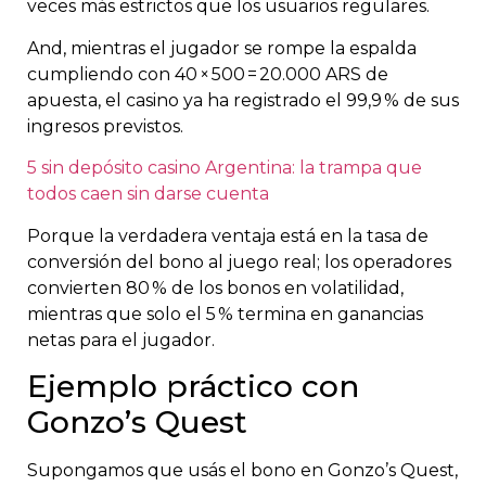
veces más estrictos que los usuarios regulares.
And, mientras el jugador se rompe la espalda
cumpliendo con 40 × 500 = 20.000 ARS de
apuesta, el casino ya ha registrado el 99,9 % de sus
ingresos previstos.
5 sin depósito casino Argentina: la trampa que
todos caen sin darse cuenta
Porque la verdadera ventaja está en la tasa de
conversión del bono al juego real; los operadores
convierten 80 % de los bonos en volatilidad,
mientras que solo el 5 % termina en ganancias
netas para el jugador.
Ejemplo práctico con
Gonzo’s Quest
Supongamos que usás el bono en Gonzo’s Quest,