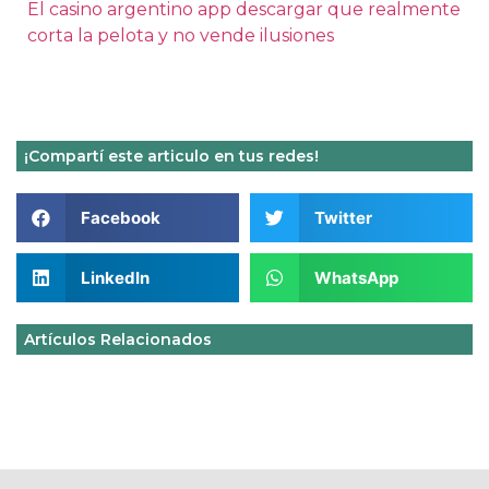
El casino argentino app descargar que realmente
corta la pelota y no vende ilusiones
¡Compartí este articulo en tus redes!
Facebook
Twitter
LinkedIn
WhatsApp
Artículos Relacionados