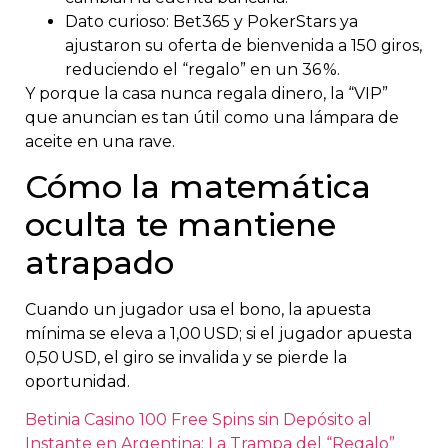
Dato curioso: Bet365 y PokerStars ya
ajustaron su oferta de bienvenida a 150 giros,
reduciendo el “regalo” en un 36 %.
Y porque la casa nunca regala dinero, la “VIP”
que anuncian es tan útil como una lámpara de
aceite en una rave.
Cómo la matemática
oculta te mantiene
atrapado
Cuando un jugador usa el bono, la apuesta
mínima se eleva a 1,00 USD; si el jugador apuesta
0,50 USD, el giro se invalida y se pierde la
oportunidad.
Betinia Casino 100 Free Spins sin Depósito al
Instante en Argentina: La Trampa del “Regalo”