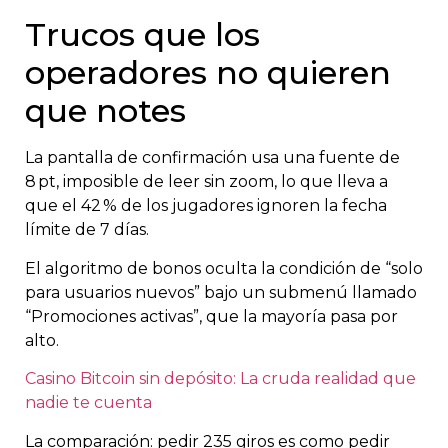
Trucos que los
operadores no quieren
que notes
La pantalla de confirmación usa una fuente de
8 pt, imposible de leer sin zoom, lo que lleva a
que el 42 % de los jugadores ignoren la fecha
límite de 7 días.
El algoritmo de bonos oculta la condición de “solo
para usuarios nuevos” bajo un submenú llamado
“Promociones activas”, que la mayoría pasa por
alto.
Casino Bitcoin sin depósito: La cruda realidad que
nadie te cuenta
La comparación: pedir 235 giros es como pedir