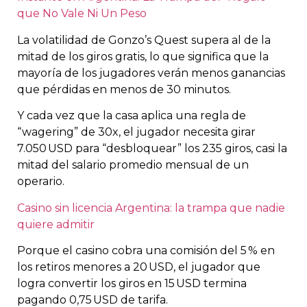
que No Vale Ni Un Peso
La volatilidad de Gonzo’s Quest supera al de la
mitad de los giros gratis, lo que significa que la
mayoría de los jugadores verán menos ganancias
que pérdidas en menos de 30 minutos.
Y cada vez que la casa aplica una regla de
“wagering” de 30x, el jugador necesita girar
7.050 USD para “desbloquear” los 235 giros, casi la
mitad del salario promedio mensual de un
operario.
Casino sin licencia Argentina: la trampa que nadie
quiere admitir
Porque el casino cobra una comisión del 5 % en
los retiros menores a 20 USD, el jugador que
logra convertir los giros en 15 USD termina
pagando 0,75 USD de tarifa.