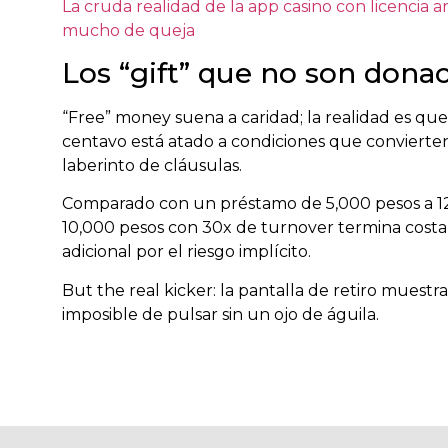
La cruda realidad de la app casino con licencia ar
mucho de queja
Los “gift” que no son dona
“Free” money suena a caridad; la realidad es qu
centavo está atado a condiciones que convierte
laberinto de cláusulas.
Comparado con un préstamo de 5,000 pesos a 12
10,000 pesos con 30x de turnover termina cost
adicional por el riesgo implícito.
But the real kicker: la pantalla de retiro muestra
imposible de pulsar sin un ojo de águila.