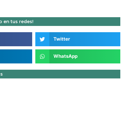
o en tus redes!
Twitter
WhatsApp
os