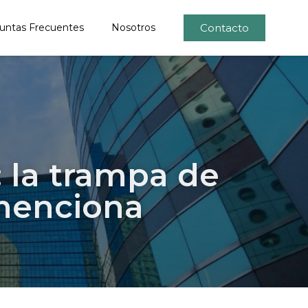
Contacto
untas Frecuentes
Nosotros
 la trampa de
menciona