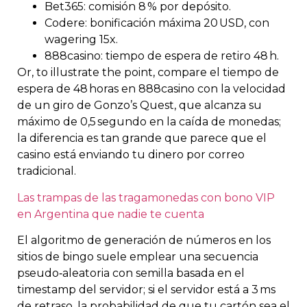
Bet365: comisión 8 % por depósito.
Codere: bonificación máxima 20 USD, con
wagering 15x.
888casino: tiempo de espera de retiro 48 h.
Or, to illustrate the point, compare el tiempo de
espera de 48 horas en 888casino con la velocidad
de un giro de Gonzo’s Quest, que alcanza su
máximo de 0,5 segundo en la caída de monedas;
la diferencia es tan grande que parece que el
casino está enviando tu dinero por correo
tradicional.
Las trampas de las tragamonedas con bono VIP
en Argentina que nadie te cuenta
El algoritmo de generación de números en los
sitios de bingo suele emplear una secuencia
pseudo‑aleatoria con semilla basada en el
timestamp del servidor; si el servidor está a 3 ms
de retraso, la probabilidad de que tu cartón sea el