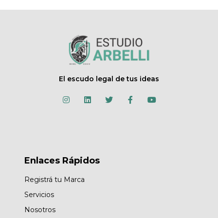
El escudo legal de tus ideas
Enlaces Rápidos
Registrá tu Marca
Servicios
Nosotros