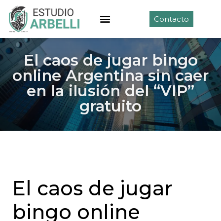
Contacto
El caos de jugar bingo
online Argentina sin caer
en la ilusión del “VIP”
gratuito
El caos de jugar
bingo online