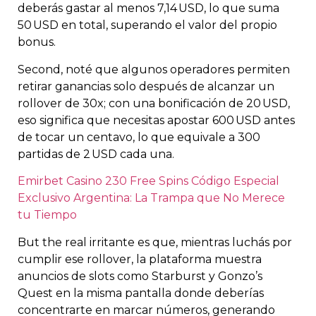
deberás gastar al menos 7,14 USD, lo que suma
50 USD en total, superando el valor del propio
bonus.
Second, noté que algunos operadores permiten
retirar ganancias solo después de alcanzar un
rollover de 30x; con una bonificación de 20 USD,
eso significa que necesitas apostar 600 USD antes
de tocar un centavo, lo que equivale a 300
partidas de 2 USD cada una.
Emirbet Casino 230 Free Spins Código Especial
Exclusivo Argentina: La Trampa que No Merece
tu Tiempo
But the real irritante es que, mientras luchás por
cumplir ese rollover, la plataforma muestra
anuncios de slots como Starburst y Gonzo’s
Quest en la misma pantalla donde deberías
concentrarte en marcar números, generando