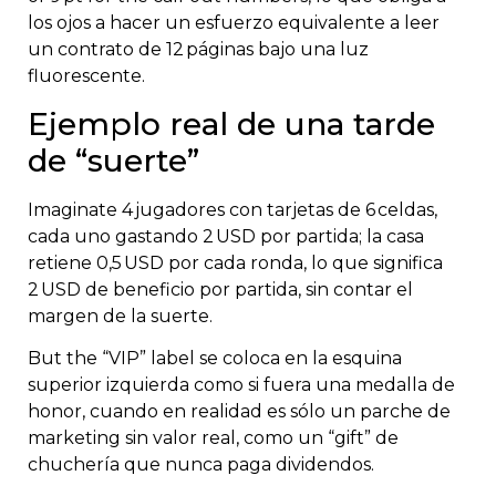
los ojos a hacer un esfuerzo equivalente a leer
un contrato de 12 páginas bajo una luz
fluorescente.
Ejemplo real de una tarde
de “suerte”
Imaginate 4 jugadores con tarjetas de 6 celdas,
cada uno gastando 2 USD por partida; la casa
retiene 0,5 USD por cada ronda, lo que significa
2 USD de beneficio por partida, sin contar el
margen de la suerte.
But the “VIP” label se coloca en la esquina
superior izquierda como si fuera una medalla de
honor, cuando en realidad es sólo un parche de
marketing sin valor real, como un “gift” de
chuchería que nunca paga dividendos.