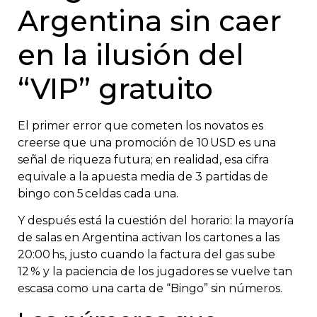
Argentina sin caer
en la ilusión del
“VIP” gratuito
El primer error que cometen los novatos es
creerse que una promoción de 10 USD es una
señal de riqueza futura; en realidad, esa cifra
equivale a la apuesta media de 3 partidas de
bingo con 5 celdas cada una.
Y después está la cuestión del horario: la mayoría
de salas en Argentina activan los cartones a las
20:00 hs, justo cuando la factura del gas sube
12 % y la paciencia de los jugadores se vuelve tan
escasa como una carta de “Bingo” sin números.