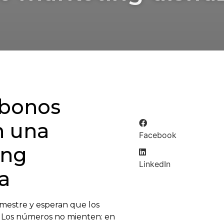
 bonos
¡Compartí este articul
n una
Facebook
ing
LinkedIn
a
Artículos Relacionad
mestre y esperan que los
. Los números no mienten: en