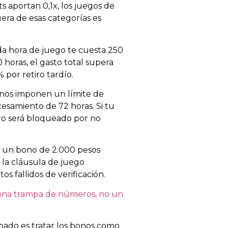
ots aportan 0,1x, los juegos de
uera de esas categorías es
da hora de juego te cuesta 250
 horas, el gasto total supera
% por retiro tardío.
asinos imponen un límite de
esamiento de 72 horas. Si tu
iro será bloqueado por no
n un bono de 2.000 pesos
 la cláusula de juego
os fallidos de verificación.
 una trampa de números, no un
pado es tratar los bonos como