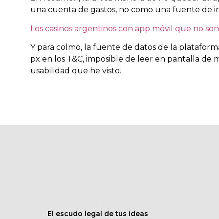
una cuenta de gastos, no como una fuente de i
Los casinos argentinos con app móvil que no son 
Y para colmo, la fuente de datos de la platafor
px en los T&C, imposible de leer en pantalla de m
usabilidad que he visto.
El escudo legal de tus ideas