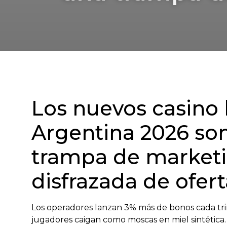
Los nuevos casino
Argentina 2026 so
trampa de market
disfrazada de ofert
Los operadores lanzan 3% más de bonos cada tri
jugadores caigan como moscas en miel sintética