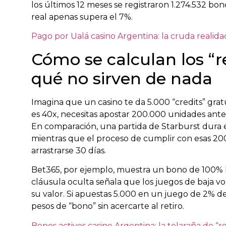
los últimos 12 meses se registraron 1.274.532 bon
real apenas supera el 7%.
Pago por Ualá casino Argentina: la cruda realida
Cómo se calculan los “r
qué no sirven de nada
Imagina que un casino te da 5.000 “credits” gratu
es 40x, necesitas apostar 200.000 unidades antes
En comparación, una partida de Starburst dura
mientras que el proceso de cumplir con esas 2
arrastrarse 30 días.
Bet365, por ejemplo, muestra un bono de 100% h
cláusula oculta señala que los juegos de baja vo
su valor. Si apuestas 5.000 en un juego de 2% 
pesos de “bono” sin acercarte al retiro.
Bonos activos casino Argentina: la telaraña de “r