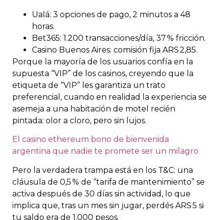
Ualá: 3 opciones de pago, 2 minutos a 48
horas.
Bet365: 1.200 transacciones/día, 37 % fricción.
Casino Buenos Aires: comisión fija ARS 2,85.
Porque la mayoría de los usuarios confía en la
supuesta “VIP” de los casinos, creyendo que la
etiqueta de “VIP” les garantiza un trato
preferencial, cuando en realidad la experiencia se
asemeja a una habitación de motel recién
pintada: olor a cloro, pero sin lujos.
El casino ethereum bono de bienvenida
argentina que nadie te promete ser un milagro
Pero la verdadera trampa está en los T&C: una
cláusula de 0,5 % de “tarifa de mantenimiento” se
activa después de 30 días sin actividad, lo que
implica que, tras un mes sin jugar, perdés ARS 5 si
tu saldo era de 1.000 pesos.