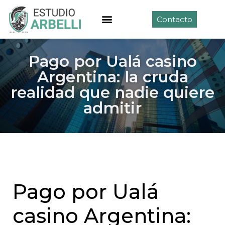
Contacto
Pago por Ualá casino
Argentina: la cruda
realidad que nadie quiere
admitir
Pago por Ualá
casino Argentina: