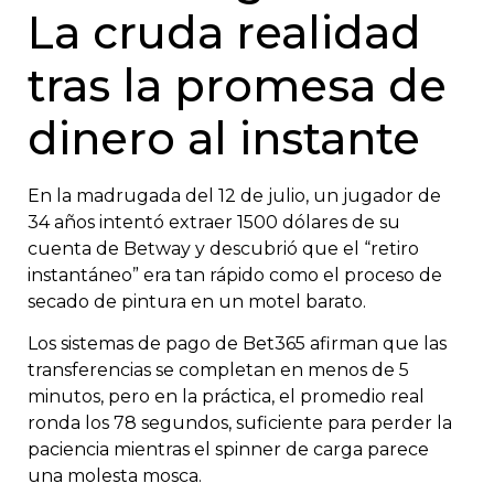
La cruda realidad
tras la promesa de
dinero al instante
En la madrugada del 12 de julio, un jugador de
34 años intentó extraer 1500 dólares de su
cuenta de Betway y descubrió que el “retiro
instantáneo” era tan rápido como el proceso de
secado de pintura en un motel barato.
Los sistemas de pago de Bet365 afirman que las
transferencias se completan en menos de 5
minutos, pero en la práctica, el promedio real
ronda los 78 segundos, suficiente para perder la
paciencia mientras el spinner de carga parece
una molesta mosca.