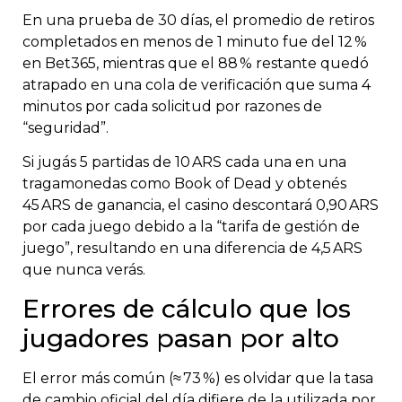
En una prueba de 30 días, el promedio de retiros
completados en menos de 1 minuto fue del 12 %
en Bet365, mientras que el 88 % restante quedó
atrapado en una cola de verificación que suma 4
minutos por cada solicitud por razones de
“seguridad”.
Si jugás 5 partidas de 10 ARS cada una en una
tragamonedas como Book of Dead y obtenés
45 ARS de ganancia, el casino descontará 0,90 ARS
por cada juego debido a la “tarifa de gestión de
juego”, resultando en una diferencia de 4,5 ARS
que nunca verás.
Errores de cálculo que los
jugadores pasan por alto
El error más común (≈ 73 %) es olvidar que la tasa
de cambio oficial del día difiere de la utilizada por