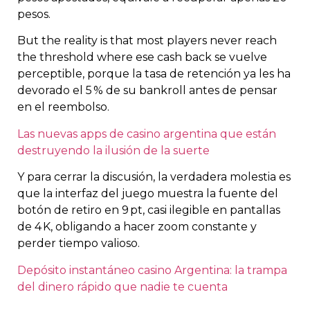
pesos.
But the reality is that most players never reach
the threshold where ese cash back se vuelve
perceptible, porque la tasa de retención ya les ha
devorado el 5 % de su bankroll antes de pensar
en el reembolso.
Las nuevas apps de casino argentina que están
destruyendo la ilusión de la suerte
Y para cerrar la discusión, la verdadera molestia es
que la interfaz del juego muestra la fuente del
botón de retiro en 9 pt, casi ilegible en pantallas
de 4 K, obligando a hacer zoom constante y
perder tiempo valioso.
Depósito instantáneo casino Argentina: la trampa
del dinero rápido que nadie te cuenta