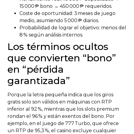
15 000 ₱ bono → 450 000 ₱ requeridos.
Coste de oportunidad: 3 meses de juego
medio, asumiendo 5 000 ₱ diarios.
Probabilidad de lograr el objetivo: menos del
8 % según análisis internos.
Los términos ocultos
que convierten “bono”
en “pérdida
garantizada”
Porque la letra pequeña indica que los giros
gratis solo son válidos en máquinas con RTP
inferior al 92 %, mientras que los slots premium
rondan el 96 % y están exentos del bono. Por
ejemplo, en el juego de 777 Turbo, que ofrece
un RTP de 95,3 %, el casino excluye cualquier